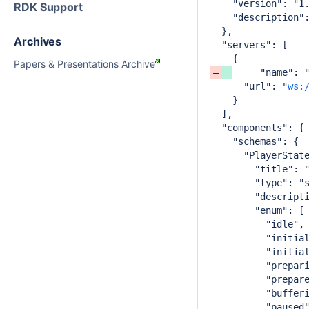
    "version": "1
RDK Support
    "description"
  },
Archives
  "servers": [
    {
Papers & Presentations Archive
     "name": 
      "url": "
ws:
    }
  ],
  "components": {
    "schemas": {
      "PlayerStat
        "title": 
        "type": "
        "descript
        "enum": [
          "idle",
          "initia
          "initia
          "prepar
          "prepar
          "buffer
          "paused