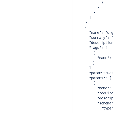
            }
          }
        }
      ]
    },
    {
      "name": "or
      "summary": 
      "descriptio
      "tags": [
        {
          "name":
        }
      ],
      "paramStruc
      "params": [
        {
          "name":
          "requir
          "descri
          "schema
            "type