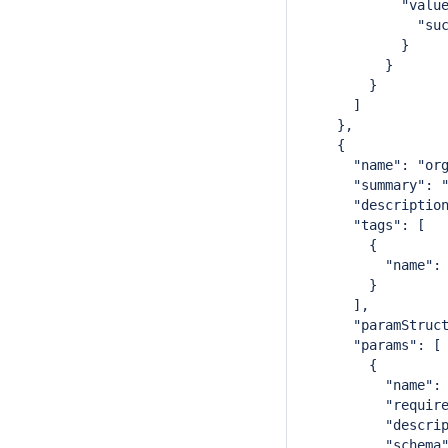
            "valu
              "su
            }
          }
        }
      ]
    },
    {
      "name": "or
      "summary": 
      "descriptio
      "tags": [
        {
          "name":
        }
      ],
      "paramStruc
      "params": [
        {
          "name":
          "requir
          "descri
          "schema