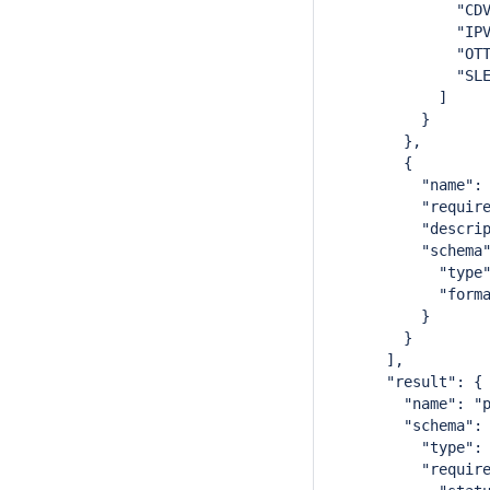
              "CD
              "IP
              "OT
              "SL
            ]
          }
        },
        {
          "name":
          "requir
          "descri
          "schema
            "type
            "form
          }
        }
      ],
      "result": {
        "name": "
        "schema":
          "type":
          "requir