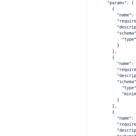
      "params": [
        {
          "name":
          "requir
          "descri
          "schema
            "type
          }
        },
        {
          "name":
          "requir
          "descri
          "schema
            "type
            "mini
          }
        },
        {
          "name":
          "requir
          "descri