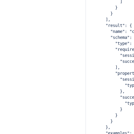
            ]
          }
        }
      ],
      "result": {
        "name": "
        "schema":
          "type":
          "requir
            "sess
            "succ
          ],
          "proper
            "sess
              "ty
            },
            "succ
              "ty
            }
          }
        }
      },
      "examples":