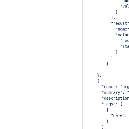
              "na
              "va
            }
          ],
          "result
            "name
            "valu
              "se
              "st
            }
          }
        }
      ]
    },
    {
      "name": "or
      "summary": 
      "descriptio
      "tags": [
        {
          "name":
        }
      ],