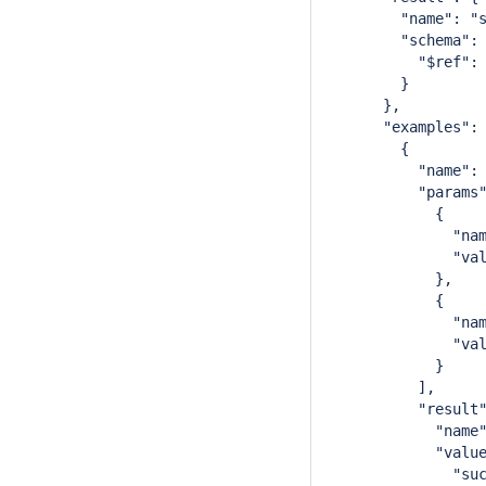
        "name": "
        "schema":
          "$ref":
        }
      },
      "examples":
        {
          "name":
          "params
            {
              "na
              "va
            },
            {
              "na
              "va
            }
          ],
          "result
            "name
            "valu
              "su