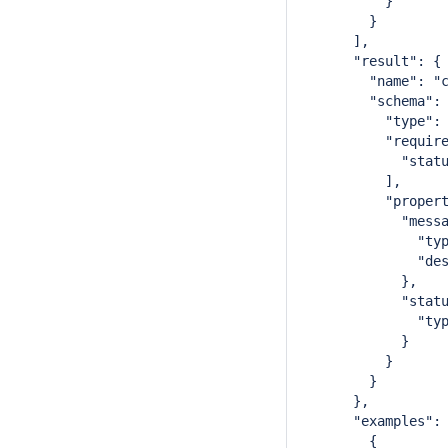
          }
        }
      ],
      "result": {
        "name": "
        "schema":
          "type":
          "requir
            "stat
          ],
          "proper
            "mess
              "ty
              "de
            },
            "stat
              "ty
            }
          }
        }
      },
      "examples":
        {