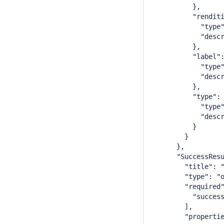
          },
          "rendit
            "type
            "desc
          },
          "label"
            "type
            "desc
          },
          "type":
            "type
            "desc
          }
        }
      },
      "SuccessRes
        "title": 
        "type": "
        "required
          "succes
        ],
        "properti