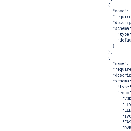
        {
          "name":
          "requir
          "descri
          "schema
            "type
            "defa
          }
        },
        {
          "name":
          "requir
          "descri
          "schema
            "type
            "enum
              "VO
              "LI
              "LI
              "IV
              "EA
              "DV