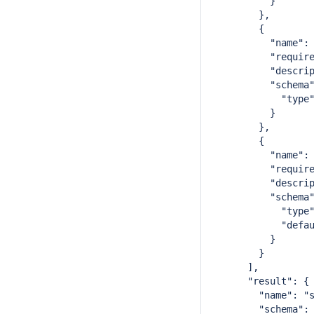
          }
        },
        {
          "name":
          "requir
          "descri
          "schema
            "type
          }
        },
        {
          "name":
          "requir
          "descri
          "schema
            "type
            "defa
          }
        }
      ],
      "result": {
        "name": "
        "schema":