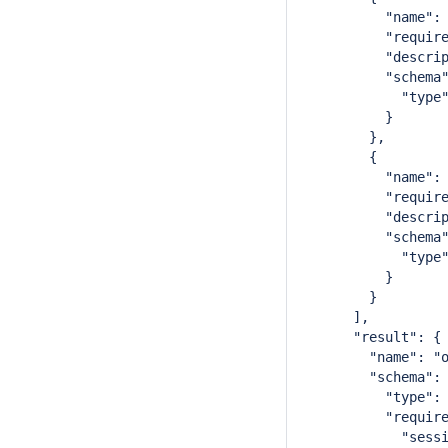
          "name":
          "requir
          "descri
          "schema
            "type
          }
        },
        {
          "name":
          "requir
          "descri
          "schema
            "type
          }
        }
      ],
      "result": {
        "name": "
        "schema":
          "type":
          "requir
            "sess