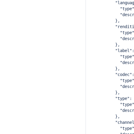
          "langua
            "type
            "desc
          },
          "rendit
            "type
            "desc
          },
          "label"
            "type
            "desc
          },
          "codec"
            "type
            "desc
          },
          "type":
            "type
            "desc
          },
          "channe
            "type