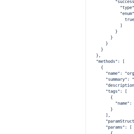
          "succes
            "type
            "enum
              tru
            ]
          }
        }
      }
    }
  },
  "methods": [
    {
      "name": "or
      "summary": 
      "descriptio
      "tags": [
        {
          "name":
        }
      ],
      "paramStruc
      "params": [
        {