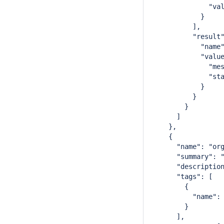
              "va
            }
          ],
          "result
            "name
            "valu
              "me
              "st
            }
          }
        }
      ]
    },
    {
      "name": "or
      "summary": 
      "descriptio
      "tags": [
        {
          "name":
        }
      ],