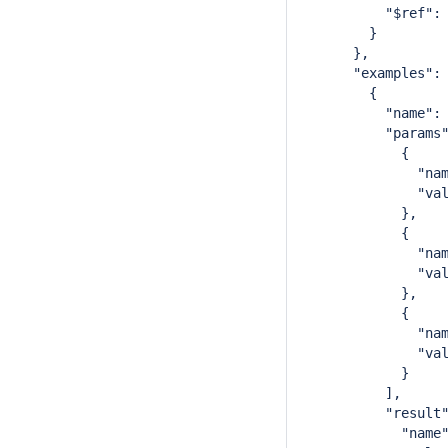
          "$ref":
        }
      },
      "examples":
        {
          "name":
          "params
            {
              "na
              "va
            },
            {
              "na
              "va
            },
            {
              "na
              "va
            }
          ],
          "result
            "name