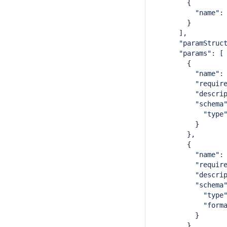
        {
          "name":
        }
      ],
      "paramStruc
      "params": [
        {
          "name":
          "requir
          "descri
          "schema
            "type
          }
        },
        {
          "name":
          "requir
          "descri
          "schema
            "type
            "form
          }
        },