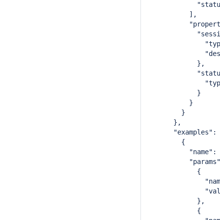
            "stat
          ],
          "proper
            "sess
              "ty
              "de
            },
            "stat
              "ty
            }
          }
        }
      },
      "examples":
        {
          "name":
          "params
            {
              "na
              "va
            },
            {