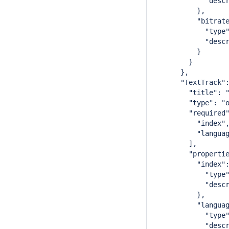
            "desc
          },
          "bitrat
            "type
            "desc
          }
        }
      },
      "TextTrack"
        "title": 
        "type": "
        "required
          "index"
          "langua
        ],
        "properti
          "index"
            "type
            "desc
          },
          "langua
            "type
            "desc