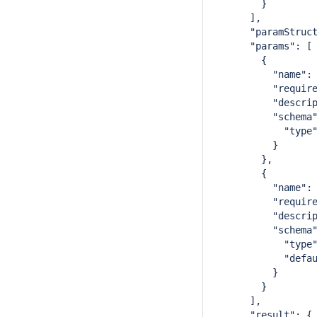
        }
      ],
      "paramStruc
      "params": [
        {
          "name":
          "requir
          "descri
          "schema
            "type
          }
        },
        {
          "name":
          "requir
          "descri
          "schema
            "type
            "defa
          }
        }
      ],
      "result": {