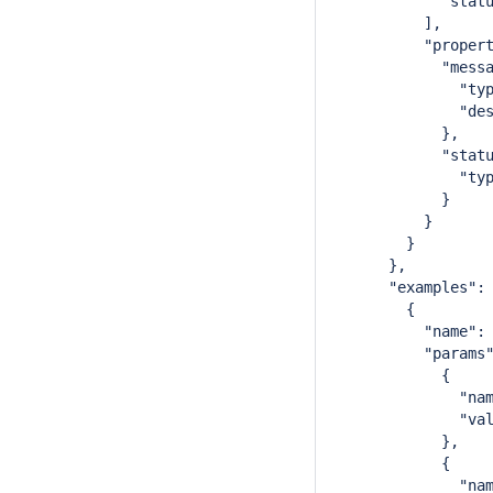
            "stat
          ],
          "proper
            "mess
              "ty
              "de
            },
            "stat
              "ty
            }
          }
        }
      },
      "examples":
        {
          "name":
          "params
            {
              "na
              "va
            },
            {
              "na