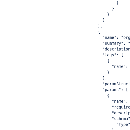
            }
          }
        }
      ]
    },
    {
      "name": "or
      "summary": 
      "descriptio
      "tags": [
        {
          "name":
        }
      ],
      "paramStruc
      "params": [
        {
          "name":
          "requir
          "descri
          "schema
            "type