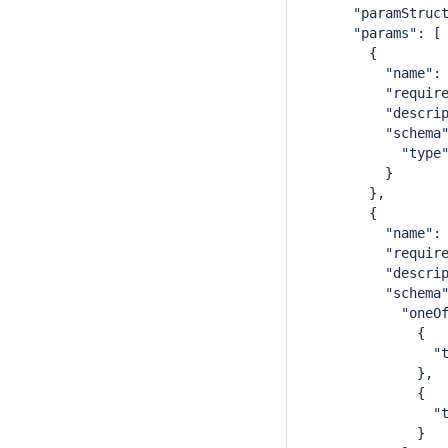
      "paramStruc
      "params": [
        {
          "name":
          "requir
          "descri
          "schema
            "type
          }
        },
        {
          "name":
          "requir
          "descri
          "schema
            "oneO
              {
                "
              },
              {
                "
              }