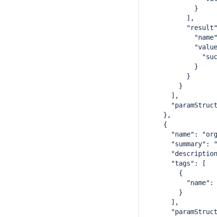
            }
          ],
          "result
            "name
            "valu
              "su
            }
          }
        }
      ],
      "paramStruc
    },
    {
      "name": "or
      "summary": 
      "descriptio
      "tags": [
        {
          "name":
        }
      ],
      "paramStruc