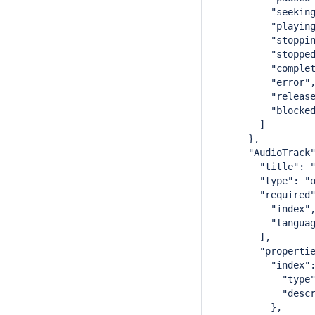
          "seekin
          "playin
          "stoppi
          "stoppe
          "comple
          "error"
          "releas
          "blocke
        ]
      },
      "AudioTrack
        "title": 
        "type": "
        "required
          "index"
          "langua
        ],
        "properti
          "index"
            "type
            "desc
          },