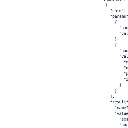
        {
          "name":
          "params
            {
              "na
              "va
            },
            {
              "na
              "va
                "
                "
                "
                "
              }
            }
          ],
          "result
            "name
            "valu
              "se
              "su