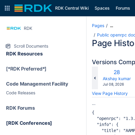
RDK Central Wiki
Spaces
Forums
Pages
…
RDK
Public openrpc do
Page Histo
Scroll Documents
RDK Resources
Versions Com
[*RDK Preferred*]
Old
28
Version
changes.mady.b
Akshay kumar
Code Management Facility
Saved
Jul 08, 2026
on
Code Releases
View Page History
...
RDK Forums
{
  "openrpc": "1.3
[RDK Conferences]
  "info": {
    "title": "AAM