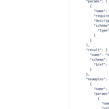
      "params": [
        {
          "name":
          "requir
          "descri
          "schema
            "type
          }
        }
      ],
      "result": {
        "name": "
        "schema":
          "$ref":
        }
      },
      "examples":
        {
          "name":
          "params
            {
              "na
              "va