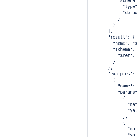
          "schema
            "type
            "defa
          }
        }
      ],
      "result": {
        "name": "
        "schema":
          "$ref":
        }
      },
      "examples":
        {
          "name":
          "params
            {
              "na
              "va
            },
            {
              "na
              "va