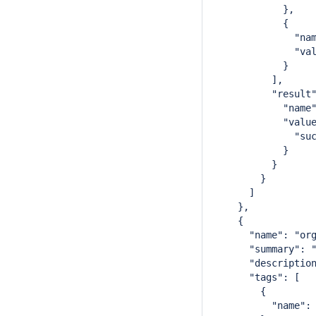
            },
            {
              "na
              "va
            }
          ],
          "result
            "name
            "valu
              "su
            }
          }
        }
      ]
    },
    {
      "name": "or
      "summary": 
      "descriptio
      "tags": [
        {
          "name":